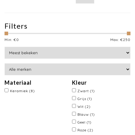
Filters
Min: €
0
Max: €
250
Materiaal
Kleur
Keramiek
(8)
Zwart
(1)
Grijs
(1)
Wit
(2)
Blauw
(1)
Geel
(1)
Roze
(2)