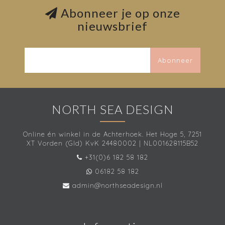
Abonneer je op onze
nieuwsbrief
Abonneer
NORTH SEA DESIGN
Online én winkel in de Achterhoek. Het Hoge 5, 7251
XT Vorden (Gld) KvK 24480002 | NL001628115B52
+31(0)6 182 58 182
06182 58 182
admin@northseadesign.nl