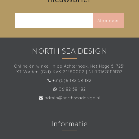
Abonneer
NORTH SEA DESIGN
Online én winkel in de Achterhoek. Het Hoge 5, 7251
XT Vorden (Gld) KvK 24480002 | NL001628115B52
+31(0)6 182 58 182
06182 58 182
admin@northseadesign.nl
Informatie