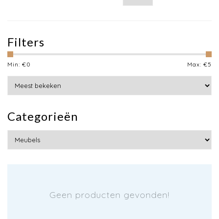
Filters
Min: €
0
Max: €
5
Categorieën
Geen producten gevonden!