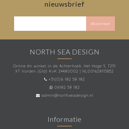
nieuwsbrief
Abonneer
NORTH SEA DESIGN
Online én winkel in de Achterhoek. Het Hoge 5, 7251
XT Vorden (Gld) KvK 24480002 | NL001628115B52
+31(0)6 182 58 182
06182 58 182
admin@northseadesign.nl
Informatie