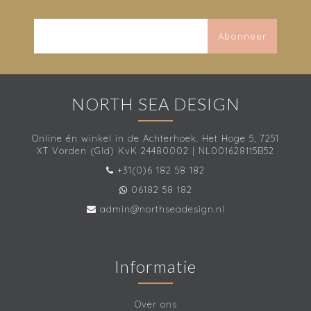
Abonneer
NORTH SEA DESIGN
Online én winkel in de Achterhoek. Het Hoge 5, 7251
XT Vorden (Gld) KvK 24480002 | NL001628115B52
+31(0)6 182 58 182
06182 58 182
admin@northseadesign.nl
Informatie
Over ons