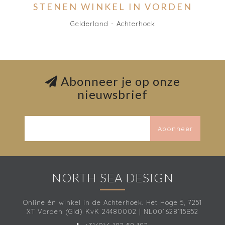
STENEN WINKEL IN VORDEN
Gelderland - Achterhoek
Abonneer je op onze
nieuwsbrief
Abonneer
NORTH SEA DESIGN
Online én winkel in de Achterhoek. Het Hoge 5, 7251
XT Vorden (Gld) KvK 24480002 | NL001628115B52