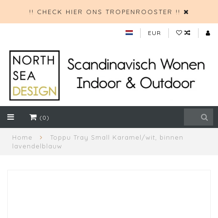
!! CHECK HIER ONS TROPENROOSTER !!
EUR
(0)
Home
Toppu Tray Small Karamel/wit, binnen
lavendelblauw