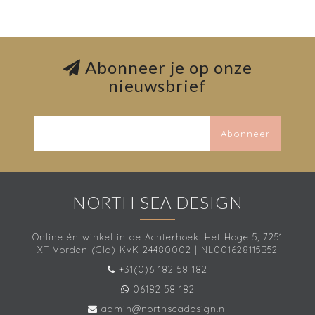
Abonneer je op onze
nieuwsbrief
Abonneer
NORTH SEA DESIGN
Online én winkel in de Achterhoek. Het Hoge 5, 7251
XT Vorden (Gld) KvK 24480002 | NL001628115B52
+31(0)6 182 58 182
06182 58 182
admin@northseadesign.nl