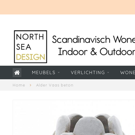
MEUBELS
VERLICHTING
WON
Home
Alder Vaas beton