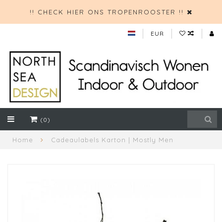
!! CHECK HIER ONS TROPENROOSTER !!
EUR
(0)
Home
Cadeaulabels Karton | Mostly Men