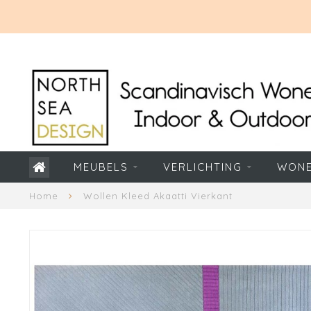
MEUBELS
VERLICHTING
WON
Home
Wollen Kleed Akaatti Vierkant