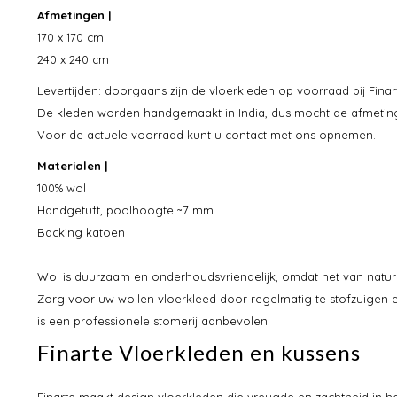
Afmetingen |
170 x 170 cm
240 x 240 cm
Levertijden: doorgaans zijn de vloerkleden op voorraad bij Finart
De kleden worden handgemaakt in India, dus mocht de afmeting 
Voor de actuele voorraad kunt u contact met ons opnemen.
Materialen |
100% wol
Handgetuft, poolhoogte ~7 mm
Backing katoen
Wol is duurzaam en onderhoudsvriendelijk, omdat het van nature 
Zorg voor uw wollen vloerkleed door regelmatig te stofzuigen en
is een professionele stomerij aanbevolen.
Finarte Vloerkleden en kussens
Finarte maakt design vloerkleden die vreugde en zachtheid in h