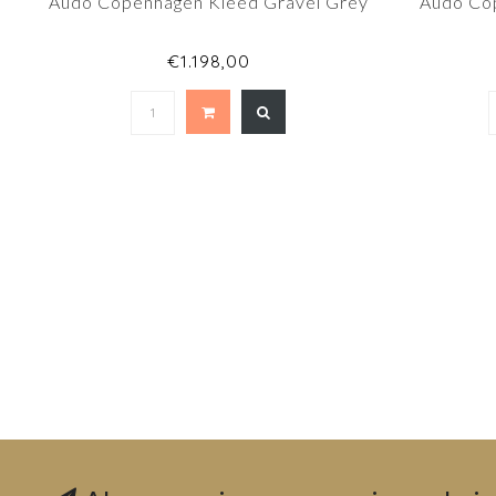
Audo Copenhagen Kleed Gravel Grey
Audo Co
€1.198,00