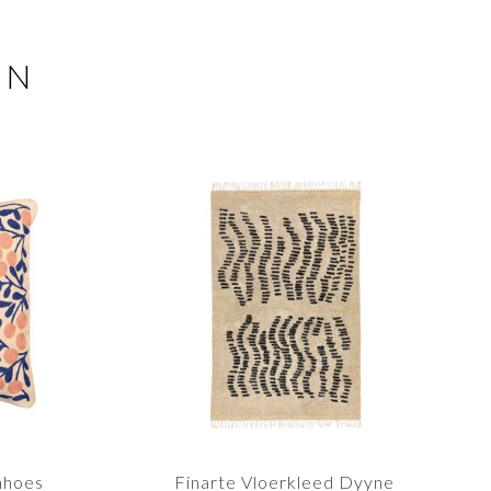
EN
nhoes
Finarte Vloerkleed Dyyne