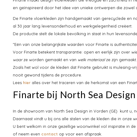
en geïnspireerd door het idee van unieke ontwerpen die zowel qu
De Finarte vloerkleden zijn handgemaakt van gerecyclede en natu
al 30 jaar lang levensonderhoud en werkgelegenheid creëert.
De productie stelt de lokale bevolking in staat in hun levenso
"Eén van onze belangrijkste waarden voor Finarte is authenticiteit,
Voor Finarte betekent transparantie: open en eerlijk zijn over
wi
waar
ze worden gemaakt en van
welk materiaal
ze zijn gemaakt.
Zoals het wol voor de kleden dat Finarte gebruikt is mulesing-vr
nooit gewond tijdens de procedure.
Lees
hier
alles over het traceren van de herkomst van een Finart
Finarte bij North Sea Design
In de showroom van North Sea Design in Vorden (GE) kunt u, naa
Daarnaast vindt u bij ons alle stalen van de kleden die in onze
U bent welkom in onze gezellige woonwinkel vol inspiratie in de
of neem even
contact
op voor een afspraak.