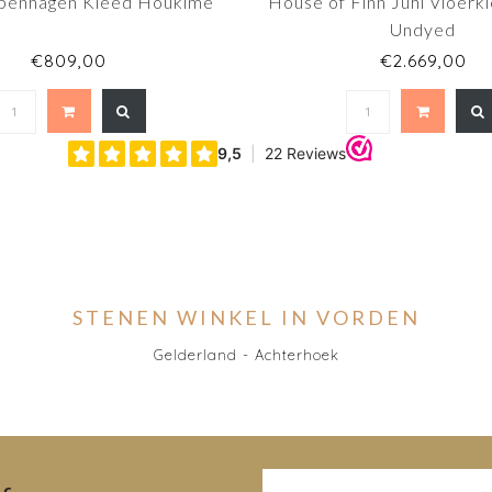
penhagen Kleed Houkime
House of Finn Juhl Vloerkl
Undyed
€809,00
€2.669,00
STENEN WINKEL IN VORDEN
Gelderland - Achterhoek