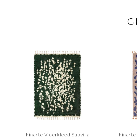
G
Finarte Vloerkleed Suovilla
Finarte