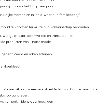
a stijl als kwaliteit lang meegaan.
urlijke materialen in India, waar hun familiebedrijf
nderhoud te voorzien terwijl ze hun vakmanschap behouden.
 wat gelijk staat aan kwaliteit en transparantie."
e
de producten van Finarte maakt,
ij gecertificeerd en raken schapen
e vloerkleed.
st kleed Akaatti, meerdere vloerkleden van Finarte bezichtigen.
 webshop aanbieden.
 Achterhoek, tijdens openingstijden