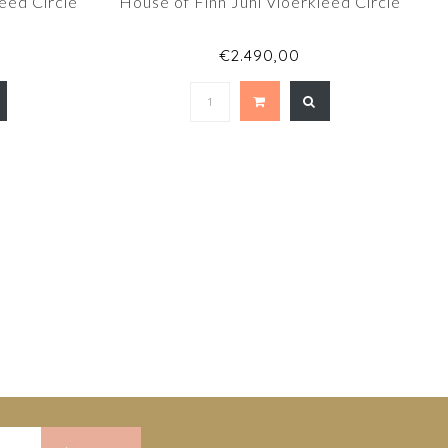
eed Circle
House of Finn Juhl Vloerkleed Circle
€2.490,00