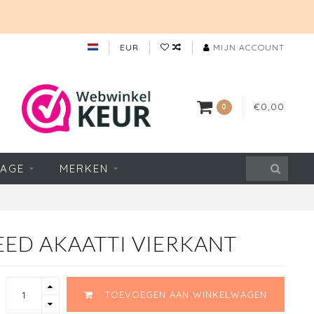
EUR
MIJN ACCOUNT
€0,00
0
TAGE
MERKEN
EED AKAATTI VIERKANT
TOEVOEGEN AAN WINKELWAGEN