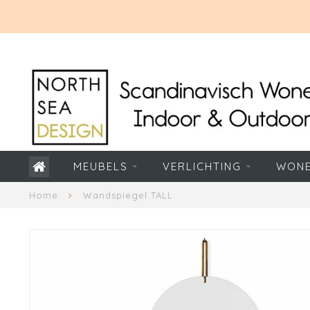
MEUBELS
VERLICHTING
WON
Home
Wandspiegel TALL