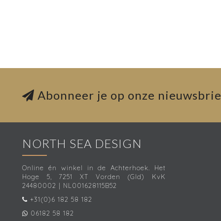
Abonneer je op onze nieuwsbrie
NORTH SEA DESIGN
Online én winkel in de Achterhoek. Het
Hoge 5, 7251 XT Vorden (Gld) KvK
24480002 | NL001628115B52
+31(0)6 182 58 182
06182 58 182