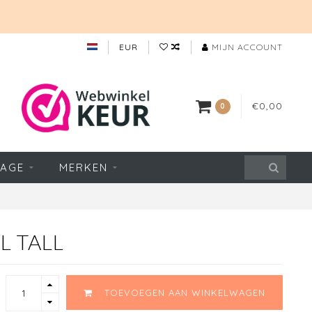
EUR
MIJN ACCOUNT
€0,00
0
TAGE
MERKEN
 TALL
TOEVOEGEN AAN WINKELWAGEN