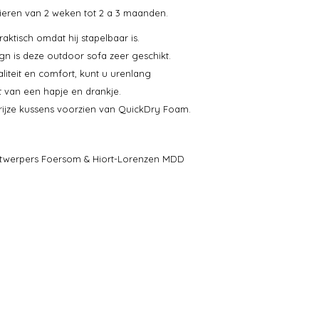
arieren van 2 weken tot 2 a 3 maanden.
aktisch omdat hij stapelbaar is.
gn is deze outdoor sofa zeer geschikt.
iteit en comfort, kunt u urenlang
 van een hapje en drankje.
rijze kussens voorzien van QuickDry Foam.
ontwerpers Foersom & Hiort-Lorenzen MDD