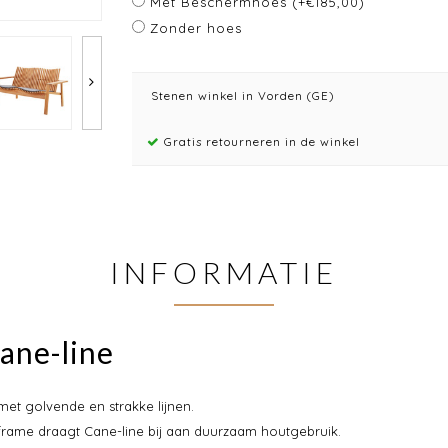
Met Beschermhoes (+€185,00)
Zonder hoes
Stenen winkel in Vorden (GE)
Gratis retourneren in de winkel
INFORMATIE
ane-line
et golvende en strakke lijnen.
 frame draagt Cane-line bij aan duurzaam houtgebruik.