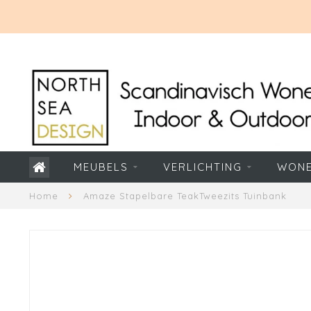
MEUBELS
VERLICHTING
WON
Home
Amaze Stapelbare TeakTweezits Tuinbank