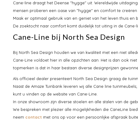
Cane-line draagt het Deense "hygge" uit. Wereldwijde uitdagin
mensen proberen een oase van "hygge" en comfort te creëren 
Maak er optimaal gebruik van en geniet van het leven thuis en bu
De zoektocht naar comfort komt duidelijk tot uiting in de Cane-li
Cane-Line bij North Sea Design
Bij North Sea Design houden we van kwaliteit met een niet alleda
Cane-Line voldoet hier in alle opzichten aan. Het is dan ook nie
topmerken is dat in haar bestaan diverse designprijzen gewonne
Als officieel dealer presenteert North Sea Design graag de tui
Naast de Amaze Tuinbank leveren wij alle Cane line tuinmeubels; 
kunt u vinden op de website van Cane-Line.
In onze showroom zijn diverse stoelen en alle stalen van de geb
We bespreken met plezier alle mogelijkheden die CaneLine bied
neem
contact
met ons op voor een persoonlijke afspraak buite