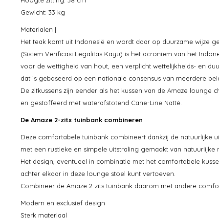
Hoogte zitting: 38 cm
Gewicht: 33 kg
Materialen |
Het teak komt uit Indonesië en wordt daar op duurzame wijze g
(Sistem Verificasi Legalitas Kayu) is het acroniem van het Indo
voor de wettigheid van hout, een verplicht wettelijkheids- en d
dat is gebaseerd op een nationale consensus van meerdere b
De zitkussens zijn eender als het kussen van de Amaze lounge ch
en gestoffeerd met waterafstotend Cane-Line Natté.
De Amaze 2-zits tuinbank combineren
Deze comfortabele tuinbank combineert dankzij de natuurlijke ui
met een rustieke en simpele uitstraling gemaakt van natuurlijke
Het design, eventueel in combinatie met het comfortabele kusse
achter elkaar in deze lounge stoel kunt vertoeven.
Combineer de Amaze 2-zits tuinbank daarom met andere comfort
Modern en exclusief design
Sterk materiaal