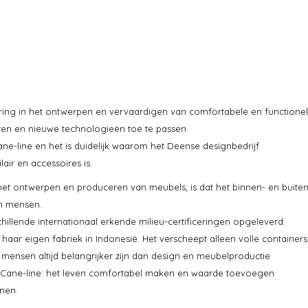
aring in het ontwerpen en vervaardigen van comfortabele en functione
ren en nieuwe technologieën toe te passen.
-line en het is duidelijk waarom het Deense designbedrijf
ir en accessoires is.
het ontwerpen en produceren van meubels, is dat het binnen- en buite
an mensen.
hillende internationaal erkende milieu-certificeringen opgeleverd.
aar eigen fabriek in Indonesië. Het verscheept alleen volle container
mensen altijd belangrijker zijn dan design en meubelproductie
bij Cane-line: het leven comfortabel maken en waarde toevoegen
nen.