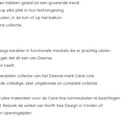
gen hebben geleid tot een groeiende trend:
op elke plek in hun leefomgeving.
iten, in de tuin of op het balkon.
ne collectie.
ags karakter in functionele meubels die er prachtig uitzien.
t gek dat dit één van Deense
n heeft.
nmeubelen collectie van het Deense merk Cane-Line.
de volledige, zeer uitgebreide en complete collectie
ruikte materialen voor de Cane-line tuinmeubelen te bezichtigen.
t. Bezoek de winkel van North Sea Design in Vorden of
n openingstijden.