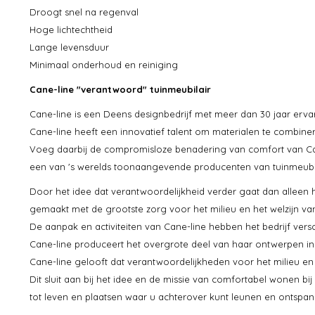
Droogt snel na regenval
Hoge lichtechtheid
Lange levensduur
Minimaal onderhoud en reiniging
Cane-line "verantwoord" tuinmeubilair
Cane-line is een Deens designbedrijf met meer dan 30 jaar erv
Cane-line heeft een innovatief talent om materialen te combine
Voeg daarbij de compromisloze benadering van comfort van Cane
een van 's werelds toonaangevende producenten van tuinmeubila
Door het idee dat verantwoordelijkheid verder gaat dan alleen 
gemaakt met de grootste zorg voor het milieu en het welzijn v
De aanpak en activiteiten van Cane-line hebben het bedrijf versc
Cane-line produceert het overgrote deel van haar ontwerpen in h
Cane-line gelooft dat verantwoordelijkheden voor het milieu en 
Dit sluit aan bij het idee en de missie van comfortabel wonen 
tot leven en plaatsen waar u achterover kunt leunen en ontspan