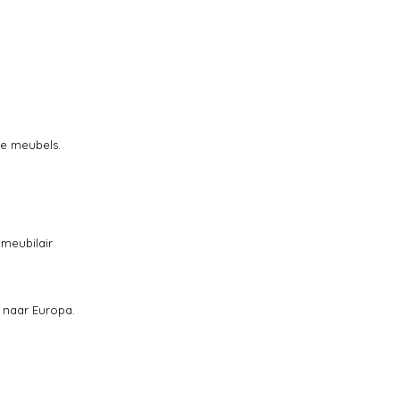
le meubels.
nmeubilair
s naar Europa.