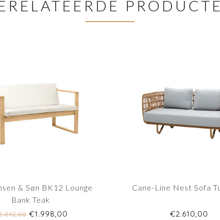
ERELATEERDE PRODUCT
nsen & Søn BK12 Lounge
Cane-Line Nest Sofa T
Bank Teak
€1.998,00
€2.610,00
2.042,00