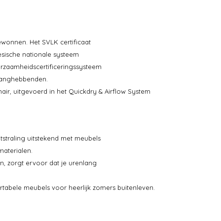
ewonnen. Het SVLK certificaat
nesische nationale systeem
uurzaamheidscertificeringssysteem
elanghebbenden.
air, uitgevoerd in het Quickdry & Airflow System
tstraling uitstekend met meubels
 materialen.
n, zorgt ervoor dat je urenlang
abele meubels voor heerlijk zomers buitenleven.