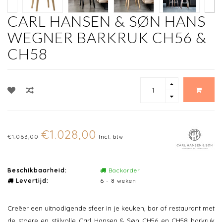
CARL HANSEN & SØN HANS
WEGNER BARKRUK CH56 &
CH58
€1.028,00
€1.063,00
Incl. btw
Beschikbaarheid:
Backorder
Levertijd:
6 - 8 weken
Creëer een uitnodigende sfeer in je keuken, bar of restaurant met
de stoere en stijlvolle Carl Hansen & Søn CH56 en CH58 barkruk