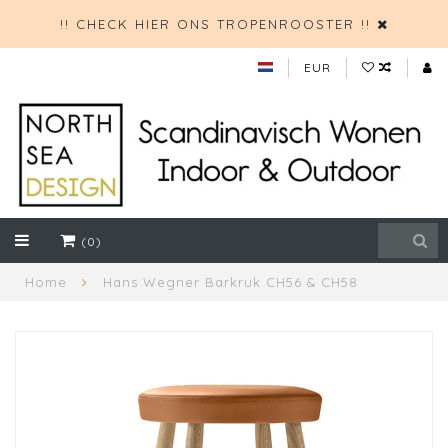
!! CHECK HIER ONS TROPENROOSTER !!
EUR
(0)
Home
Hans Wegner Barkruk CH56 & CH58