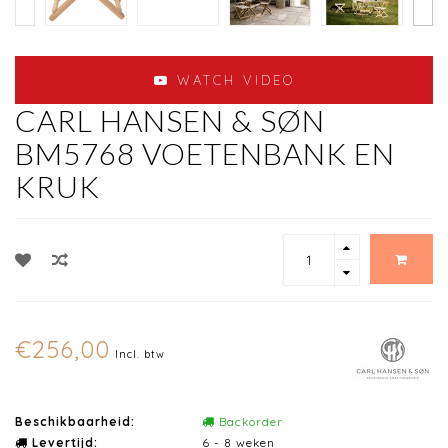
WATCH VIDEO
CARL HANSEN & SØN
BM5768 VOETENBANK EN
KRUK
€256,00
Incl. btw
Beschikbaarheid:
Backorder
Levertijd:
6 - 8 weken