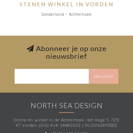
STENEN WINKEL IN VORDEN
Gelderland - Achterhoek
Abonneer je op onze
nieuwsbrief
Abonneer
NORTH SEA DESIGN
Online én winkel in de Achterhoek. Het Hoge 5, 7251
XT Vorden (Gld) KvK 24480002 | NL001628115B52