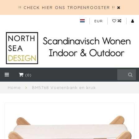
!! CHECK HIER ONS TROPENROOSTER !!
EUR
(0)
Home
BM5768 Voetenbank en kruk