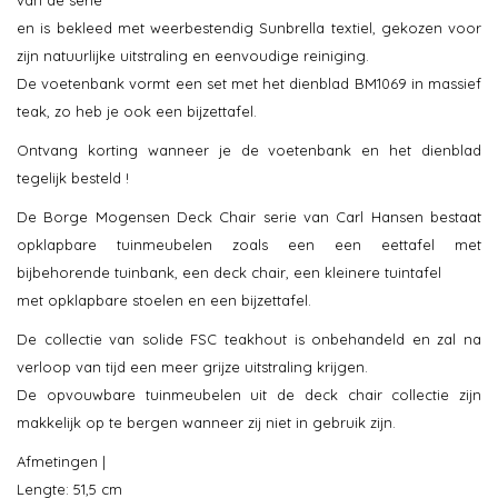
van de serie
en is bekleed met weerbestendig Sunbrella textiel, gekozen voor
zijn natuurlijke uitstraling en eenvoudige reiniging.
De voetenbank vormt een set met het dienblad BM1069 in massief
teak, zo heb je ook een bijzettafel.
Ontvang korting wanneer je de voetenbank en het dienblad
tegelijk besteld !
De Borge Mogensen Deck Chair serie van Carl Hansen bestaat
opklapbare tuinmeubelen zoals een een eettafel met
bijbehorende tuinbank, een deck chair, een kleinere tuintafel
met opklapbare stoelen en een bijzettafel.
De collectie van solide FSC teakhout is onbehandeld en zal na
verloop van tijd een meer grijze uitstraling krijgen.
De opvouwbare tuinmeubelen uit de deck chair collectie zijn
makkelijk op te bergen wanneer zij niet in gebruik zijn.
Afmetingen |
Lengte: 51,5 cm