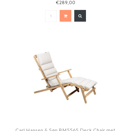
€289,00
Carl Hansen & Søn BM5565 Deck Chair met