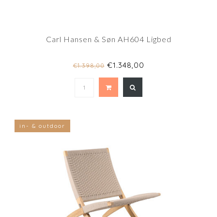
Carl Hansen & Søn AH604 Ligbed
€1.348,00
€1.398,00
in- & outdoor