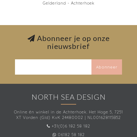
Gelderland - Achterhoek
Abonneer je op onze
nieuwsbrief
Abonneer
NORTH SEA DESIGN
Online én winkel in de Achterhoek. Het Hoge 5, 7251
XT Vorden (Gld) KvK 24480002 | NL001628115B52
+31(0)6 182 58 182
06182 58 182