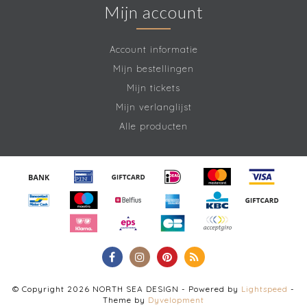
Mijn account
Account informatie
Mijn bestellingen
Mijn tickets
Mijn verlanglijst
Alle producten
© Copyright 2026 NORTH SEA DESIGN - Powered by
Lightspeed
-
Theme by
Dyvelopment