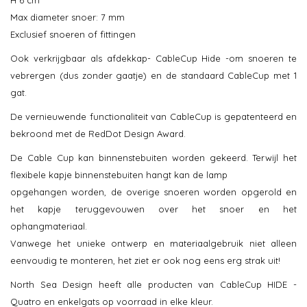
H 6 cm
Max diameter snoer: 7 mm
Exclusief snoeren of fittingen
Ook verkrijgbaar als afdekkap- CableCup Hide -om snoeren te
vebrergen (dus zonder gaatje) en de standaard CableCup met 1
gat.
De vernieuwende functionaliteit van CableCup is gepatenteerd en
bekroond met de RedDot Design Award.
De Cable Cup kan binnenstebuiten worden gekeerd. Terwijl het
flexibele kapje binnenstebuiten hangt kan de lamp
opgehangen worden, de overige snoeren worden opgerold en
het kapje teruggevouwen over het snoer en het
ophangmateriaal.
Vanwege het unieke ontwerp en materiaalgebruik niet alleen
eenvoudig te monteren, het ziet er ook nog eens erg strak uit!
North Sea Design heeft alle producten van CableCup HIDE -
Quatro en enkelgats op voorraad in elke kleur.