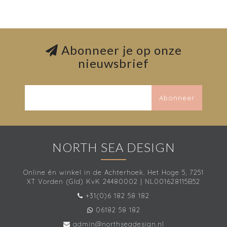
Abonneer je op onze
nieuwsbrief
Abonneer
NORTH SEA DESIGN
Online én winkel in de Achterhoek. Het Hoge 5, 7251
XT Vorden (Gld) KvK 24480002 | NL001628115B52
+31(0)6 182 58 182
06182 58 182
admin@northseadesign.nl