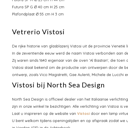
Futura SP G Ø 40 cm H 25 cm
Plafondplaat Ø 55 cm H 3 cm
Vetrerio Vistosi
De rijke historie van glasblazerij Vistosi uit de provincie Venetië
In de zeventiende eeuw werd de naam Vistosi verbonden aan de
Zij waren sinds 1640 eigenaar van de oven 'Al Bastian', die toen
Vistosi staat bekend om de productie van ontwerpen door de be
ontwerp, zoals Vico Magistretti, Gae Aulenti, Michele de Lucchi 
Vistosi bij North Sea Design
North Sea Design is officieel dealer van het Italiaanse verlicht
zijn in onze winkel te bezichtigen. Alle verlichting van Vistosi is 
Laat u inspireren op de website van
Vistosi
door een lamp virtue
U bent welkom tijdens openingstijden en op afspraak zodat we 
in Vorden (GE) in de Achterhoek.