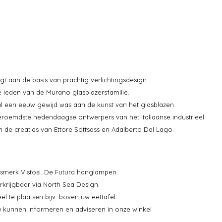
 ligt aan de basis van prachtig verlichtingsdesign.
 leden van de Murano glasblazersfamilie.
 al een eeuw gewijd was aan de kunst van het glasblazen.
roemdste hedendaagse ontwerpers van het Italiaanse industrieel
en de creaties van Ettore Sottsass en Adalberto Dal Lago.
ingsmerk Vistosi. De Futura hanglampen
verkrijgbaar via North Sea Design.
el te plaatsen bijv. boven uw eettafel.
u kunnen informeren en adviseren in onze winkel