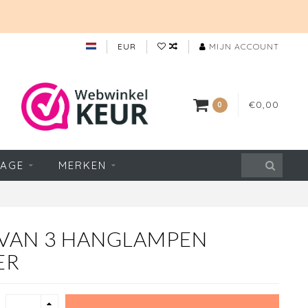
EUR
MIJN ACCOUNT
€0,00
0
TAGE
MERKEN
T VAN 3 HANGLAMPEN
ER