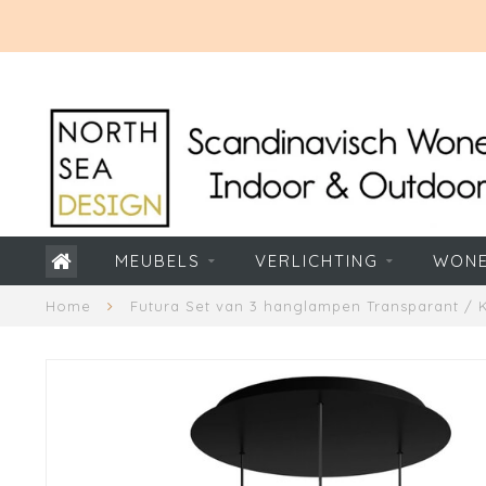
MEUBELS
VERLICHTING
WON
Home
Futura Set van 3 hanglampen Transparant / 