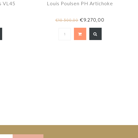
s VL45
Louis Poulsen PH Artichoke
0
€9.270,00
€10.300,00