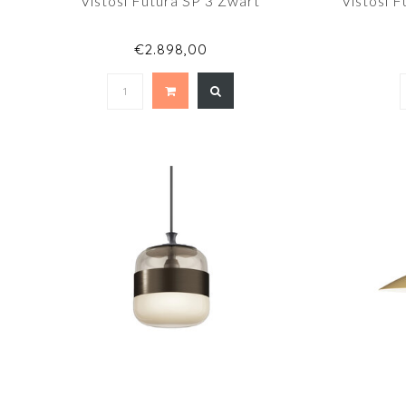
Vistosi Futura SP 3 Zwart
Vistosi F
€2.898,00