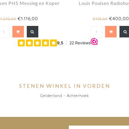
lsen PH5 Messing en Koper
Louis Poulsen Radiohu
€1.116,00
€400,0
€1.240,00
€445,00
STENEN WINKEL IN VORDEN
Gelderland - Achterhoek