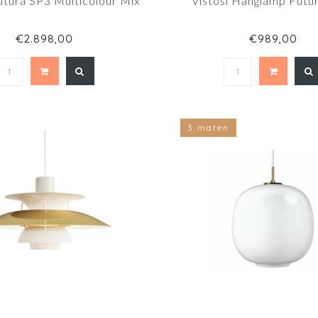
utura SP3 Multicolour Mix
Vistosi Hanglamp Futu
€2.898,00
€989,00
3 maten