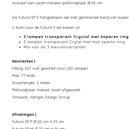
Inclusief een zwart metalen plafondplaat, Ø 55 cm.
De Futura SP 3 hanglampen set met glimmende band van koper i
U kunt voor de Futura 3 set kiezen uit:
3 lampen transparant Crystal met koperen ring
3 lampen transparant Crytal met mat zwarte ring
Mix van de 3 kleurenvarianten
Kenmerken |
Fitting: E27 ook geschikt voor LED lampen
Max. 77 Watt
Snoerlengte: 2 meter
Plafondplaat: metaal, zwart afgewerkt
Ontwerp: Hangar Design Group
Afmetingen |
Futura SP P Ø 20 cm H 23 cm
Futura SP M Ø 23 cm H 44 cm