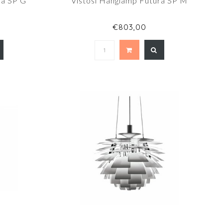
ra SP G
Vistosi Hanglamp Futura SP M
€803,00