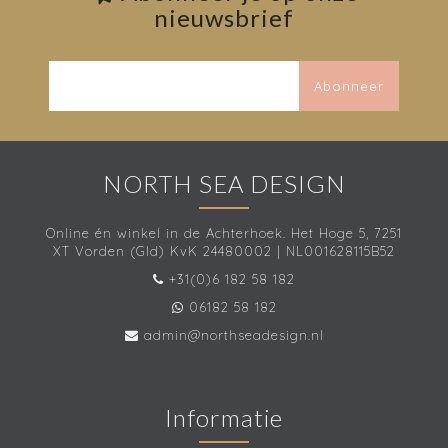
nieuwsbrief
Abonneer
NORTH SEA DESIGN
Online én winkel in de Achterhoek. Het Hoge 5, 7251
XT Vorden (Gld) KvK 24480002 | NL001628115B52
+31(0)6 182 58 182
06182 58 182
admin@northseadesign.nl
Informatie