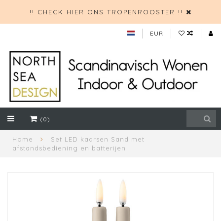
!! CHECK HIER ONS TROPENROOSTER !!
EUR
(0)
Home
Set LED kaarsen Sand met
afstandsbediening en batterijen