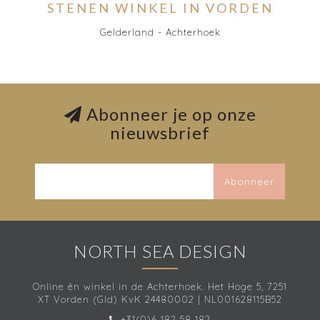
STENEN WINKEL IN VORDEN
Gelderland - Achterhoek
Abonneer je op onze
nieuwsbrief
Abonneer
NORTH SEA DESIGN
Online én winkel in de Achterhoek. Het Hoge 5, 7251
XT Vorden (Gld) KvK 24480002 | NL001628115B52
+31(0)6 182 58 182