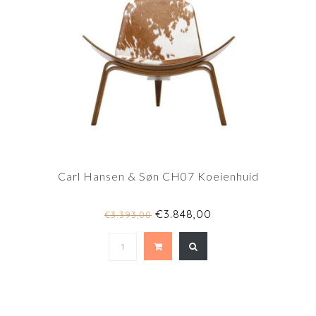
Carl Hansen & Søn CH07 Koeienhuid
€3.848,00
€3.393,00