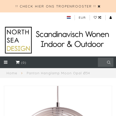
!! CHECK HIER ONS TROPENROOSTER !!
EUR
(0)
Home
Panton Hanglamp Moon Opal Ø34