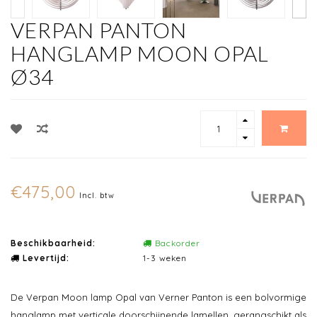
VERPAN PANTON
HANGLAMP MOON OPAL
Ø34
€475,00
Incl. btw
Beschikbaarheid:
Backorder
Levertijd:
1-3 weken
De Verpan Moon lamp Opal van Verner Panton is een bolvormige
hanglamp met verticale doorschijnende lamellen, gerangschikt als