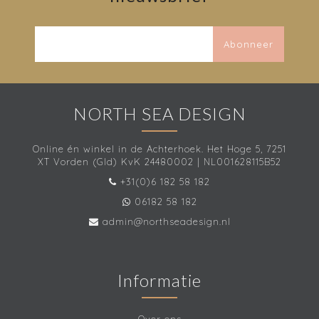
Abonneer
NORTH SEA DESIGN
Online én winkel in de Achterhoek. Het Hoge 5, 7251
XT Vorden (Gld) KvK 24480002 | NL001628115B52
+31(0)6 182 58 182
06182 58 182
admin@northseadesign.nl
Informatie