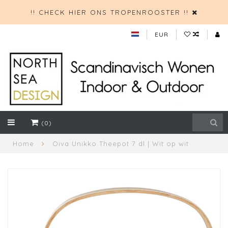
!! CHECK HIER ONS TROPENROOSTER !!
EUR
(0)
Home
Oiva Unikko Theepot 7 dl | Wit op wit