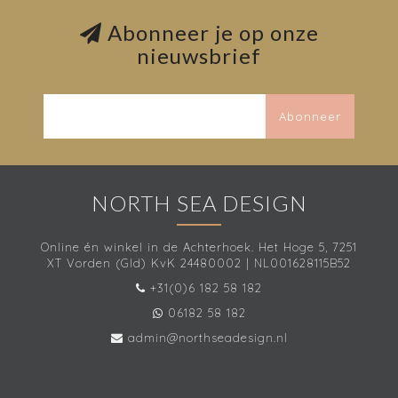
Abonneer je op onze
nieuwsbrief
Abonneer
NORTH SEA DESIGN
Online én winkel in de Achterhoek. Het Hoge 5, 7251
XT Vorden (Gld) KvK 24480002 | NL001628115B52
+31(0)6 182 58 182
06182 58 182
admin@northseadesign.nl