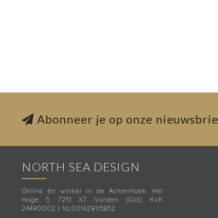
Abonneer je op onze nieuwsbrie
NORTH SEA DESIGN
Online én winkel in de Achterhoek. Het
Hoge 5, 7251 XT Vorden (Gld) KvK
24480002 | NL001628115B52