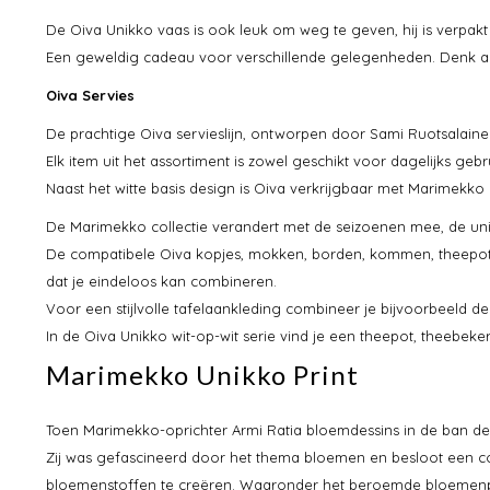
De Oiva Unikko vaas is ook leuk om weg te geven, hij is verpa
Een geweldig cadeau voor verschillende gelegenheden. Denk aa
Oiva Servies
De prachtige Oiva servieslijn, ontworpen door Sami Ruotsalainen,
Elk item uit het assortiment is zowel geschikt voor dagelijks ge
Naast het witte basis design is Oiva verkrijgbaar met Marimekk
De Marimekko collectie verandert met de seizoenen mee, de uniek
De compatibele Oiva kopjes, mokken, borden, kommen, theepot
dat je eindeloos kan combineren.
Voor een stijlvolle tafelaankleding combineer je bijvoorbeeld 
In de Oiva Unikko wit-op-wit serie vind je een theepot, theebek
Marimekko Unikko Print
Toen Marimekko-oprichter Armi Ratia bloemdessins in de ban dee
Zij was gefascineerd door het thema bloemen en besloot een com
bloemenstoffen te creëren. Waaronder het beroemde bloemenpa