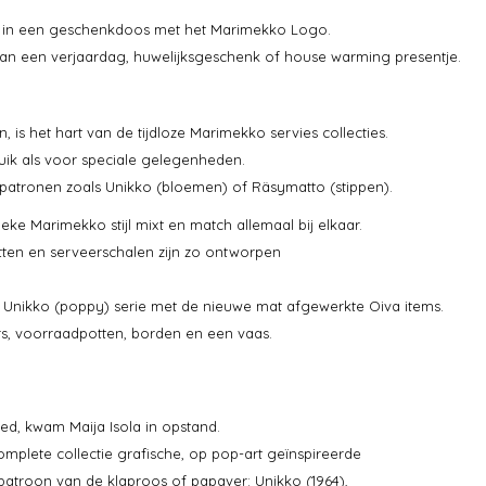
kt in een geschenkdoos met het Marimekko Logo.
n een verjaardag, huwelijksgeschenk of house warming presentje.
 is het hart van de tijdloze Marimekko servies collecties.
bruik als voor speciale gelegenheden.
o patronen zoals Unikko (bloemen) of Räsymatto (stippen).
e Marimekko stijl mixt en match allemaal bij elkaar.
ten en serveerschalen zijn zo ontworpen
de Unikko (poppy) serie met de nieuwe mat afgewerkte Oiva items.
ers, voorraadpotten, borden en een vaas.
d, kwam Maija Isola in opstand.
plete collectie grafische, op pop-art geïnspireerde
troon van de klaproos of papaver: Unikko (1964),