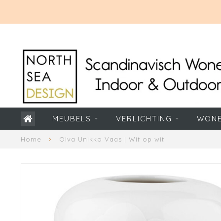
MEUBELS
VERLICHTING
WON
Home
Oiva Unikko Vaas | Wit op wit