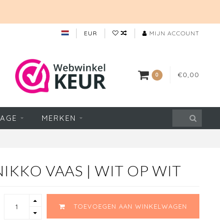
EUR
MIJN ACCOUNT
€0,00
0
TAGE
MERKEN
KKO VAAS | WIT OP WIT
TOEVOEGEN AAN WINKELWAGEN