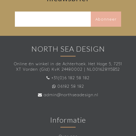
Abonneer
NORTH SEA DESIGN
Online én winkel in de Achterhoek. Het Hoge 5, 7251
XT Vorden (Gld) KvK 24480002 | NL001628115B52
+31(0)6 182 58 182
06182 58 182
admin@northseadesign.nl
Informatie