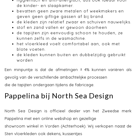
hygiënisch en anti-allergisch, dus ook ideaal voor
de kinder- en slaapkamer.
bevatten geen zware metalen of weekmakers en
geven geen giftige gassen af bij brand.
de kleden zijn relatief zwaar en schuiven nauwelijks.
stof en zand vallen er gewoon doorheen
de tapijten zijn eenvoudig schoon te houden, ze
kunnen zelfs in de wasmachine.
het vloerkleed voelt comfortabel aan, ook met
blote voeten.
de kleden kunnen buiten en dubbelzijdig gebruikt
worden
Een minpuntje is dat de afmetingen ± 4% kunnen variëren als
gevolg van de verschillende ambachtelijke processen
die de tapijten ondergaan tijdens de fabricage.
Pappelina bij North Sea Design
North Sea Design is officieel dealer van het Zweedse merk
Pappelina met een online webshop en gezellige
showroom winkel in Vorden (Achterhoek). Wij verkopen naast de
Sten vloerkleden ook dekens, kussentjes