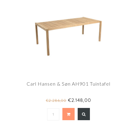
Carl Hansen & Søn AH901 Tuintafel
€2.148,00
€2.286,00