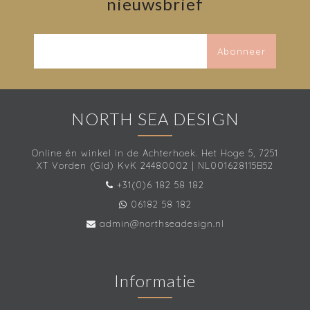
nieuwsbrief
Abonneer
NORTH SEA DESIGN
Online én winkel in de Achterhoek. Het Hoge 5, 7251
XT Vorden (Gld) KvK 24480002 | NL001628115B52
+31(0)6 182 58 182
06182 58 182
admin@northseadesign.nl
Informatie