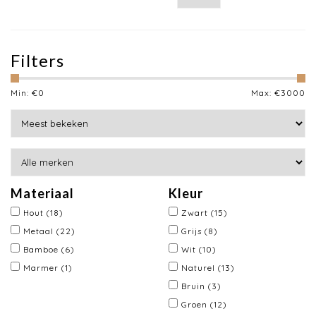
Filters
Min: €
0
Max: €
3000
Materiaal
Kleur
Hout
(18)
Zwart
(15)
Metaal
(22)
Grijs
(8)
Bamboe
(6)
Wit
(10)
Marmer
(1)
Naturel
(13)
Bruin
(3)
Groen
(12)