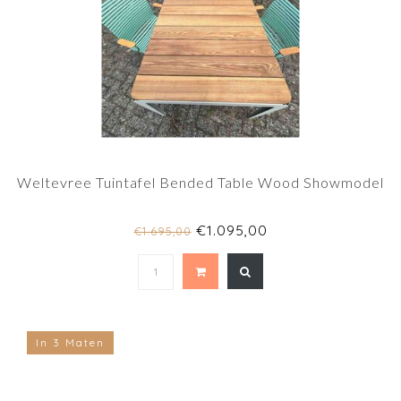
Weltevree Tuintafel Bended Table Wood Showmodel
€1.095,00
€1.695,00
In 3 Maten