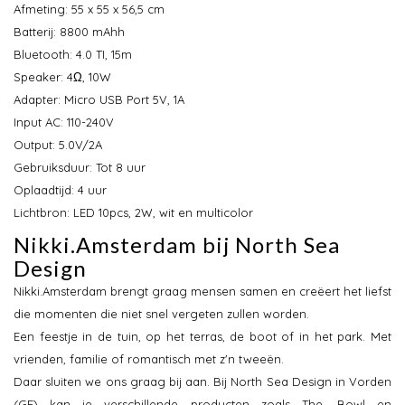
Afmeting: 55 x 55 x 56,5 cm
Batterij: 8800 mAhh
Bluetooth: 4.0 TI, 15m
Speaker: 4Ω, 10W
Adapter: Micro USB Port 5V, 1A
Input AC: 110-240V
Output: 5.0V/2A
Gebruiksduur: Tot 8 uur
Oplaadtijd: 4 uur
Lichtbron: LED 10pcs, 2W, wit en multicolor
Nikki.Amsterdam bij North Sea
Design
Nikki.Amsterdam brengt graag mensen samen en creëert het liefst
die momenten die niet snel vergeten zullen worden.
Een feestje in de tuin, op het terras, de boot of in het park. Met
vrienden, familie of romantisch met z'n tweeën.
Daar sluiten we ons graag bij aan. Bij North Sea Design in Vorden
(GE) kan je verschillende producten zoals The. Bowl en