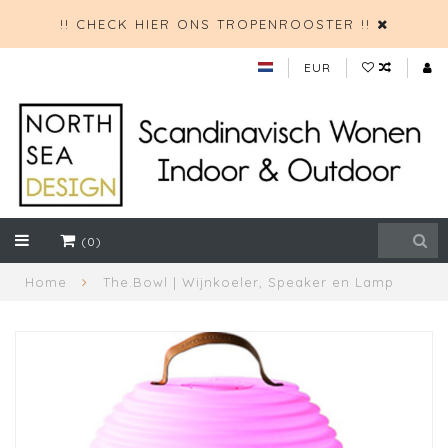
!! CHECK HIER ONS TROPENROOSTER !!
EUR
(0)
Home
The.Bowl | Wijnkoeler, Speaker en Lamp