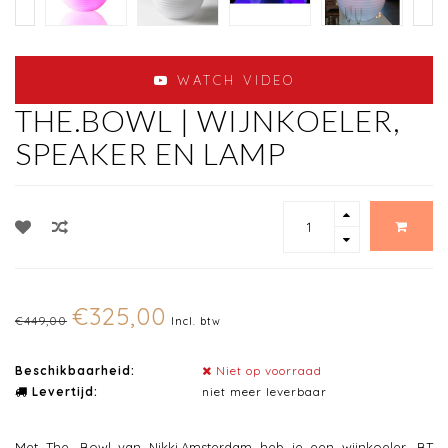
WATCH VIDEO
THE.BOWL | WIJNKOELER,
SPEAKER EN LAMP
€325,00
€449,00
Incl. btw
Beschikbaarheid:
Niet op voorraad
Levertijd:
niet meer leverbaar
Met The. Bowl van Nikki.Amsterdam heb je een wijnkoeler, BT