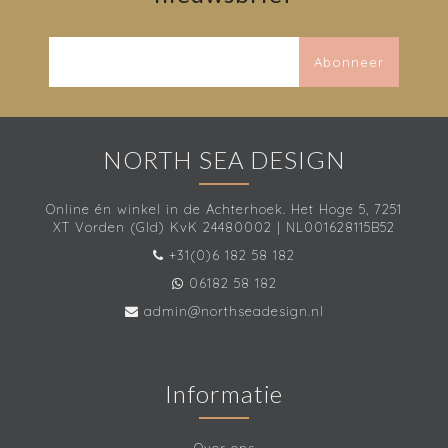
Abonneer
NORTH SEA DESIGN
Online én winkel in de Achterhoek. Het Hoge 5, 7251
XT Vorden (Gld) KvK 24480002 | NL001628115B52
+31(0)6 182 58 182
06182 58 182
admin@northseadesign.nl
Informatie