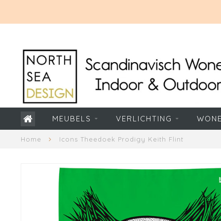
MEUBELS
VERLICHTING
WON
Home
Icons Theedoek Prodigy Keith Flint