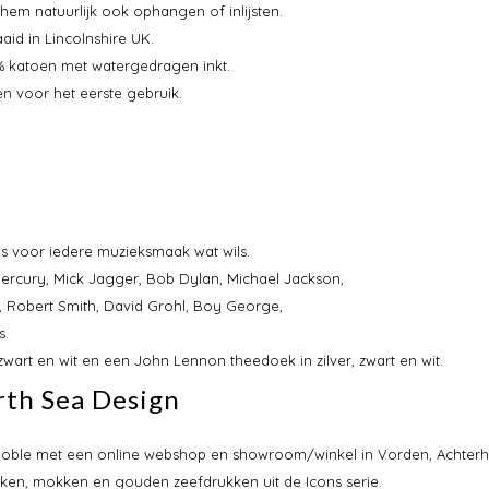
hem natuurlijk ook ophangen of inlijsten.
id in Lincolnshire UK.
0% katoen met watergedragen inkt.
n voor het eerste gebruik.
us voor iedere muzieksmaak wat wils.
Mercury, Mick Jagger, Bob Dylan, Michael Jackson,
 Robert Smith, David Grohl, Boy George,
s.
art en wit en een John Lennon theedoek in zilver, zwart en wit.
rth Sea Design
 & Noble met een online webshop en showroom/winkel in Vorden, Achterh
eken, mokken en gouden zeefdrukken uit de Icons serie.