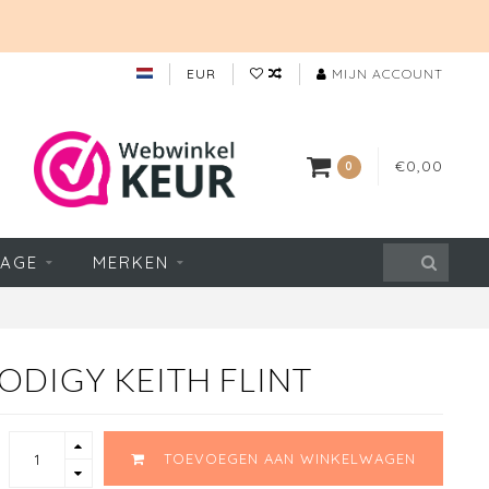
EUR
MIJN ACCOUNT
€0,00
0
TAGE
MERKEN
ODIGY KEITH FLINT
TOEVOEGEN AAN WINKELWAGEN