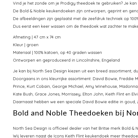
Vind je het zonde om je Prodigy theedoek te gebruiken? Je kan 
De Bold & Noble keukendoeken zijn ontworpen, geprint en genaa
De afbeeldingen zijn geplaatst met de zeefdruk techniek op 10
Dus eerst een keer wassen om de theedoek wat zachter te make
Afmeting | 47 cm x 74 cm
Kleur | groen
Materiaal | 100% katoen, op 40 graden wassen
Ontworpen en geproduceerd in Lincolnshire, Engeland
Je kan bij North Sea Design kiezen uit een breed assortiment, d
Doorgaans in ons kleurrijke assortiment: David Bowie, Freddie 
Prince, Kurt Cobain, George Michael, Amy Winehouse, Madonna,
Kate Bush, Grace Jones, Morrissey, Elton John, Keith Flint en Elvi
Daarnaast hebben we een speciale David Bowie editie in goud, zw
Bold and Noble Theedoeken bij No
North Sea Design is officieel dealer van het Britse merk Bold
Wij leveren naast de Icons Keith Flint keukendoek meer theedo