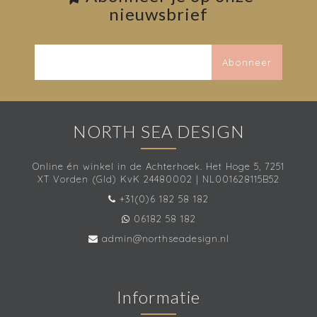
nieuwsbrief
Abonneer
NORTH SEA DESIGN
Online én winkel in de Achterhoek. Het Hoge 5, 7251
XT Vorden (Gld) KvK 24480002 | NL001628115B52
+31(0)6 182 58 182
06182 58 182
admin@northseadesign.nl
Informatie