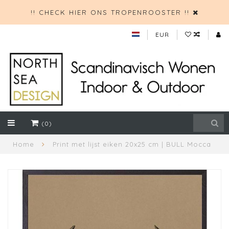
!! CHECK HIER ONS TROPENROOSTER !!
EUR
(0)
Home
Print met lijst eiken 20x25 cm | BULL Mocca