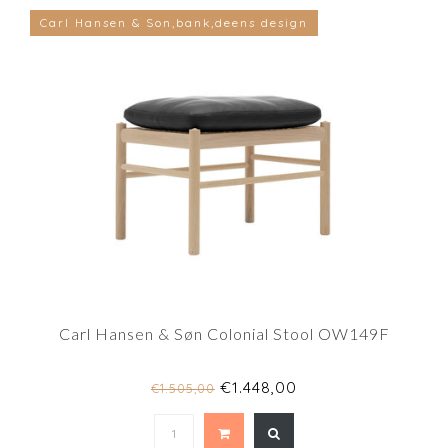
Carl Hansen & Son,bank,deens design
Carl Hansen & Søn Colonial Stool OW149F
€1.448,00
€1.505,00