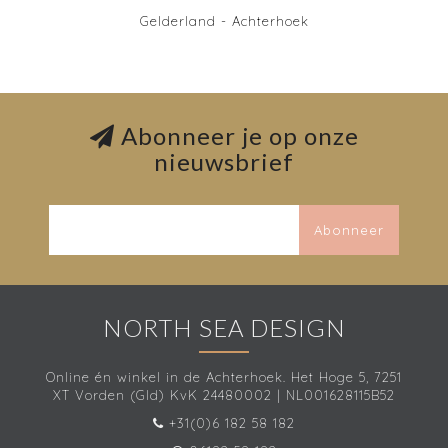
Gelderland - Achterhoek
Abonneer je op onze
nieuwsbrief
Abonneer
NORTH SEA DESIGN
Online én winkel in de Achterhoek. Het Hoge 5, 7251
XT Vorden (Gld) KvK 24480002 | NL001628115B52
+31(0)6 182 58 182