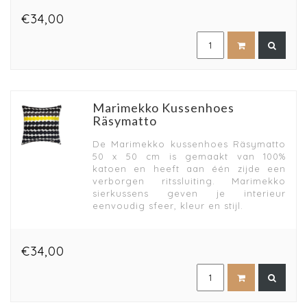
€34,00
Marimekko Kussenhoes
Räsymatto
De Marimekko kussenhoes Räsymatto
50 x 50 cm is gemaakt van 100%
katoen en heeft aan één zijde een
verborgen ritssluiting. Marimekko
sierkussens geven je interieur
eenvoudig sfeer, kleur en stijl.
€34,00