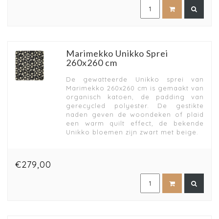
Marimekko Unikko Sprei
260x260 cm
De gewatteerde Unikko sprei van
Marimekko 260x260 cm is gemaakt van
organisch katoen, de padding van
gerecycled polyester. De gestikte
naden geven de woondeken of plaid
een warm quilt effect, de bekende
Unikko bloemen zijn zwart met beige.
€279,00