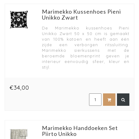
Marimekko Kussenhoes Pieni
Unikko Zwart
De Marimekko kussenhoes Pieni
Unikko Zwart 50 x 50 cm is gemaakt
van 100% katoen en heeft aan één
zijde een verborgen ritssluiting.
Marimekko sierkussens met de
beroemde bloemenprint geven je
interieur eenvoudig sfeer, kleur en
stijl.
€34,00
Marimekko Handdoeken Set
Piirto Unikko