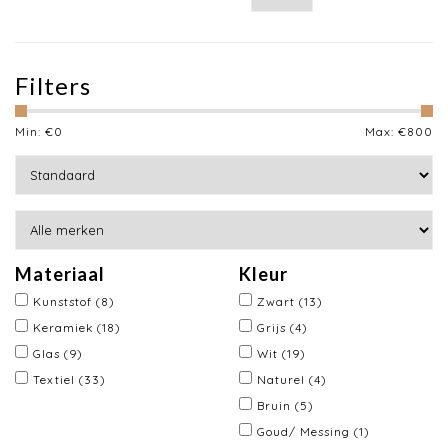
Filters
Min: €
0
Max: €
800
Materiaal
Kleur
Kunststof
(8)
Zwart
(13)
Keramiek
(18)
Grijs
(4)
Glas
(9)
Wit
(19)
Textiel
(33)
Naturel
(4)
Bruin
(5)
Goud/ Messing
(1)