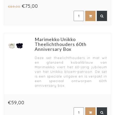
€75,00
€89,00
Marimekko Unikko
Theelichthouders 60th
Anniversary Box
Deze set theelichthouders in mat wit
en glanzend kobaltblauw van
Marimekko viert het 60-jarig jubileum
van het Unikko bloem-patroon. De set
is een speciale uitgave en is verpakt in
een speciaal ontworpen 60th
anniversary box.
€59,00