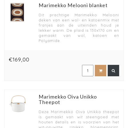
Marimekko Melooni blanket
Dit prachtige Marimekko Melooni
deken van een wol- en katoenmix met
franjes aan de uiteinden houd je
lekker warm. De plaid is 130x170 cm en
gemaakt van wol, katoen en
Polyamide.
€169,00
Marimekko Oiva Unikko
Theepot
Deze Marimekko Oiva Unikko theepot
is gemaakt van wit steengoed met
houten details en is voorzien van het
wit-op-witte Unikko bloemenprint.