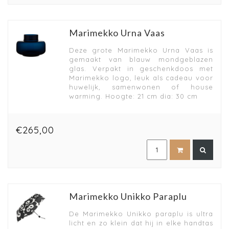
Marimekko Urna Vaas
Deze grote Marimekko Urna Vaas is
gemaakt van blauw mondgeblazen
glas. Verpakt in geschenkdoos met
Marimekko logo, leuk als cadeau voor
huwelijk, samenwonen of house
warming. Hoogte: 21 cm dia: 30 cm
€265,00
Marimekko Unikko Paraplu
De Marimekko Unikko paraplu is ultra
licht en zo klein dat hij in elke handtas