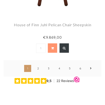
House of Finn Juhl Pelican Chair Sheepskin
€9.869,00
1
2
3
4
5
6