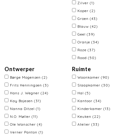
Zilver
(1)
Koper
(2)
Groen
(43)
Blauw
(42)
Geel
(39)
Oranje
(34)
Roze
(37)
Rood
(50)
Ontwerper
Ruimte
Børge Mogensen
(2)
Woonkamer
(90)
Frits Henningsen
(3)
Slaapkamer
(30)
Hans J. Wegner
(24)
Hal
(5)
Kay Bojesen
(31)
Kantoor
(34)
Nanna Ditzel
(1)
Kinderkamer
(13)
N.O. Møller
(11)
Keuken
(22)
Ole Wanscher
(4)
Atelier
(33)
Verner Panton
(1)