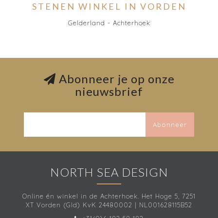
STENEN WINKEL IN VORDEN
Gelderland - Achterhoek
Abonneer je op onze
nieuwsbrief
Abonneer
NORTH SEA DESIGN
Online én winkel in de Achterhoek. Het Hoge 5, 7251
XT Vorden (Gld) KvK 24480002 | NL001628115B52