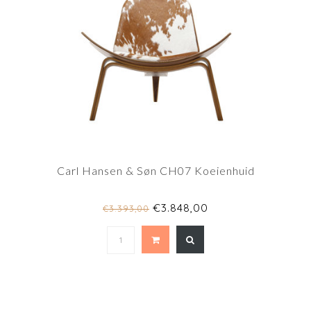
Carl Hansen & Søn CH07 Koeienhuid
€3.848,00
€3.393,00