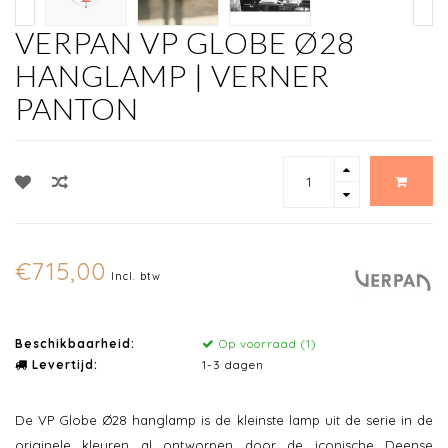
VERPAN VP GLOBE Ø28
HANGLAMP | VERNER
PANTON
€715,00
Incl. btw
Beschikbaarheid:
Op voorraad (1)
Levertijd:
1-3 dagen
De VP Globe Ø28 hanglamp is de kleinste lamp uit de serie in de
originele kleuren al ontworpen door de iconische Deense