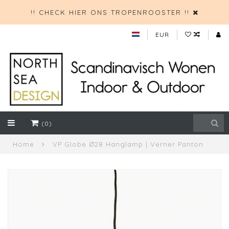
!! CHECK HIER ONS TROPENROOSTER !!
EUR
(0)
Home
VP Globe Ø28 Hanglamp | Verner Panton