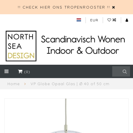
!! CHECK HIER ONS TROPENROOSTER !!
EUR
(0)
Home
VP Globe Opaal Glas | Ø 40 of 50 cm