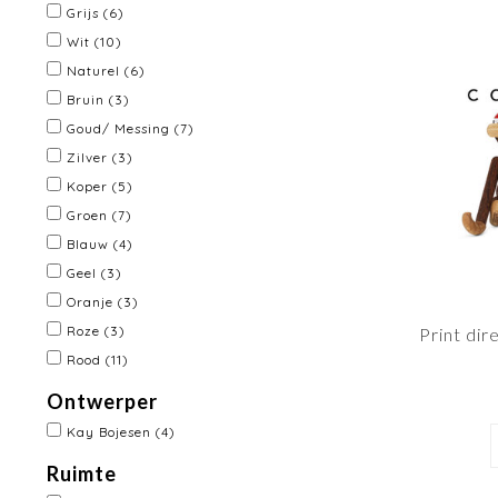
Grijs
(6)
Wit
(10)
Naturel
(6)
Bruin
(3)
Goud/ Messing
(7)
Zilver
(3)
Koper
(5)
Groen
(7)
Blauw
(4)
Geel
(3)
Oranje
(3)
Roze
(3)
Print dir
Rood
(11)
Ontwerper
Kay Bojesen
(4)
Ruimte