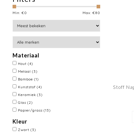
Min: €
0
Max: €
80
Materiaal
Hout
(4)
Metaal
(3)
Bamboe
(1)
Stoff Na
Kunststof
(4)
Keramiek
(3)
Glas
(2)
Papier/grass
(13)
Kleur
Zwart
(3)