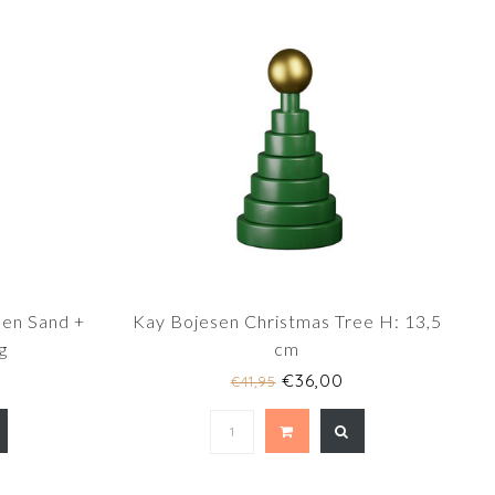
sen Sand +
Kay Bojesen Christmas Tree H: 13,5
g
cm
€36,00
€41,95