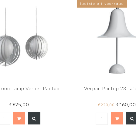
laatste uit voorraad
Moon Lamp Verner Panton
Verpan Pantop 23 Taf
€625,00
€160,00
€220,00