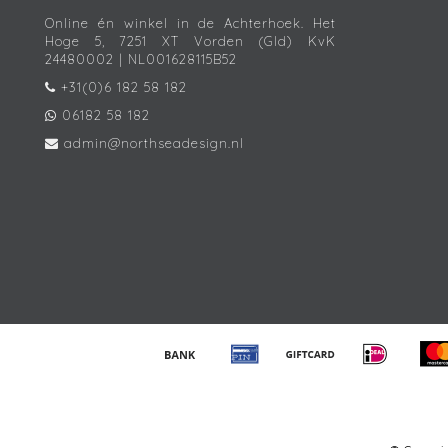
Online én winkel in de Achterhoek. Het
Hoge 5, 7251 XT Vorden (Gld) KvK
24480002 | NL001628115B52
+31(0)6 182 58 182
06182 58 182
admin@northseadesign.nl