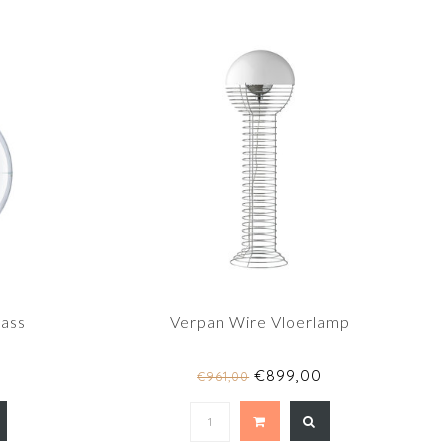
lass
Verpan Wire Vloerlamp
€899,00
€961,00