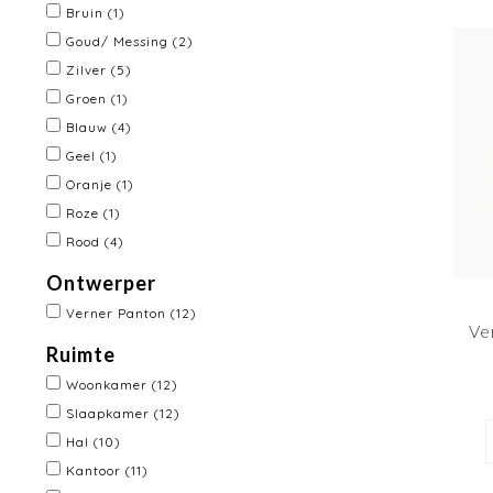
Bruin
(1)
Goud/ Messing
(2)
Zilver
(5)
Groen
(1)
Blauw
(4)
Geel
(1)
Oranje
(1)
Roze
(1)
Rood
(4)
Ontwerper
Verner Panton
(12)
Ve
Ruimte
Woonkamer
(12)
Slaapkamer
(12)
Hal
(10)
Kantoor
(11)